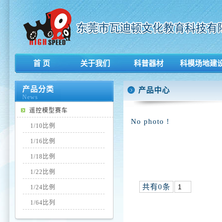
首 页
关于我们
科普器材
科模场地建
产品分类
产品中心
News
遥控模型赛车
No photo !
1/10比例
1/16比例
1/18比例
1/22比例
共有0条
1/24比例
1/64比列