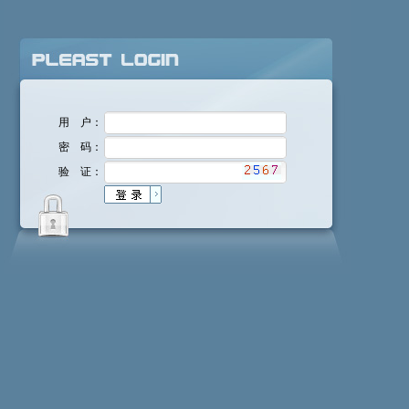
用 户：
密 码：
验 证：